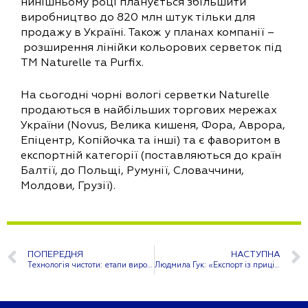
нинішньому році планується збільшити
виробництво до 820 млн штук тільки для
продажу в Україні. Також у планах компанії –
розширення лінійки кольорових серветок під
ТМ Naturelle та Purfix.
На сьогодні чорні вологі серветки Naturelle
продаються в найбільших торгових мережах
України (Novus, Велика кишеня, Фора, Аврора,
Епіцентр, Копійочка та інші) та є фаворитом в
експортній категорії (поставляються до країн
Балтії, до Польщі, Румунії, Словаччини,
Молдови, Грузії).
ПОПЕРЕДНЯ
НАСТУПНА
Технологія чистоти: етапи виробництва вологих серветок
Людмила Гук: «Експорт із прицілом на зростання: як Sunvita Group адаптується до викликів і формує нові ринки»