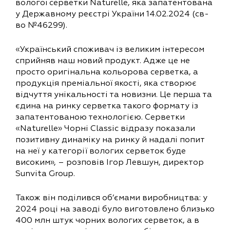
вологої серветки Naturelle, яка запатентована
у Державному реєстрі України 14.02.2024 (св-
во №46299).
«Український споживач із великим інтересом
сприйняв наш новий продукт. Адже це не
просто оригінальна кольорова серветка, а
продукція преміальної якості, яка створює
відчуття унікальності та новизни. Це перша та
єдина на ринку серветка такого формату із
запатентованою технологією. Серветки
«Naturelle» Чорні Classic відразу показали
позитивну динаміку на ринку й надалі попит
на неї у категорії вологих серветок буде
високим», – розповів Ігор Левшун, директор
Sunvita Group.
Також він поділився об’ємами виробництва: у
2024 році на заводі було виготовлено близько
400 млн штук чорних вологих серветок, а в